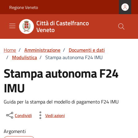
Vai ai contenuti
Vai al footer
Regione Veneto
Città di Castelfranco
Veneto
Home
/
Amministrazione
/
Documenti e dati
/
Modulistica
/
Stampa autonoma F24 IMU
Stampa autonoma F24
IMU
Dettagli del documento
Guida per la stampa del modello di pagamento F24 IMU
Condividi
Vedi azioni
Argomenti