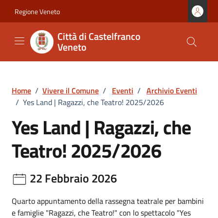
Vai ai contenuti
Vai al footer
Regione Veneto
Città di Castelfranco
Veneto
Home
/
Vivere il Comune
/
Eventi
/
Archivio Eventi
/
Yes Land | Ragazzi, che Teatro! 2025/2026
Yes Land | Ragazzi, che
Teatro! 2025/2026
22 Febbraio 2026
Quarto appuntamento della rassegna teatrale per bambini
e famiglie "Ragazzi, che Teatro!" con lo spettacolo "Yes