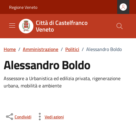
Vai ai contenuti
Vai al footer
Regione Veneto
Città di Castelfranco
Veneto
Home
/
Amministrazione
/
Politici
/
Alessandro Boldo
Alessandro Boldo
Assessore a Urbanistica ed edilizia privata, rigenerazione
urbana, mobilità e ambiente
Condividi
Vedi azioni