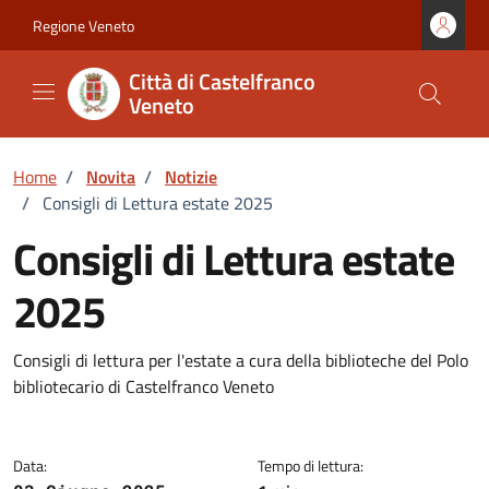
Vai ai contenuti
Vai al footer
Regione Veneto
Città di Castelfranco
Veneto
Home
/
Novita
/
Notizie
/
Consigli di Lettura estate 2025
Consigli di Lettura estate
2025
Dettagli della notizia
Consigli di lettura per l'estate a cura della biblioteche del Polo
bibliotecario di Castelfranco Veneto
Data:
Tempo di lettura: